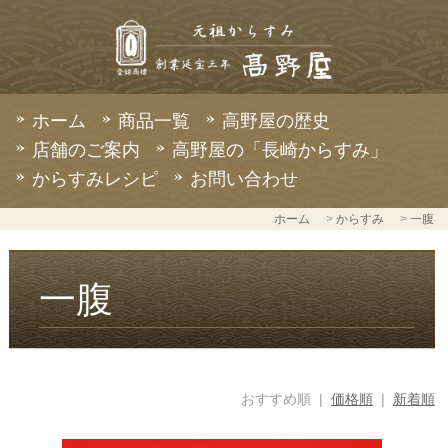
ホーム
商品一覧
高野屋の歴史
店舗のご案内
高野屋の「長崎からすみ」
からすみレシピ
お問い合わせ
ホーム
>
からすみ
>
一腹
一腹
おすすめ順 |
価格順
|
新着順