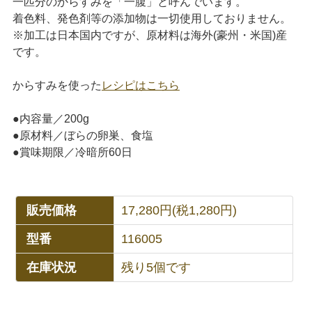
一匹分のからすみを「一腹」と呼んでいます。
着色料、発色剤等の添加物は一切使用しておりません。
※加工は日本国内ですが、原材料は海外(豪州・米国)産
です。
からすみを使った
レシピはこちら
●内容量／200g
●原材料／ぼらの卵巣、食塩
●賞味期限／冷暗所60日
販売価格
17,280円(税1,280円)
型番
116005
在庫状況
残り5個です