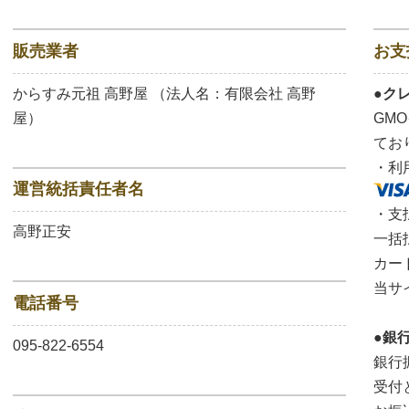
販売業者
お支
からすみ元祖 高野屋 （法人名：有限会社 高野
●ク
屋）
GM
てお
・利
運営統括責任者名
・支
高野正安
一括
カー
当サ
電話番号
●銀
095-822-6554
銀行
受付