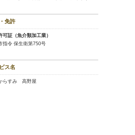
・免許
許可証（魚介類加工業）
市指令 保生衛第750号
ビス名
からすみ 高野屋