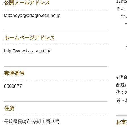
お振
公開メールアドレス
さい
takanoya@adagio.ocn.ne.jp
・お
十八
名
ホームページアドレス
電話
三菱
http://www.karasumi.jp/
名
電話
郵便番号
●代
配送
8500877
代引
者へ
住所
長崎県長崎市 築町１番16号
お支